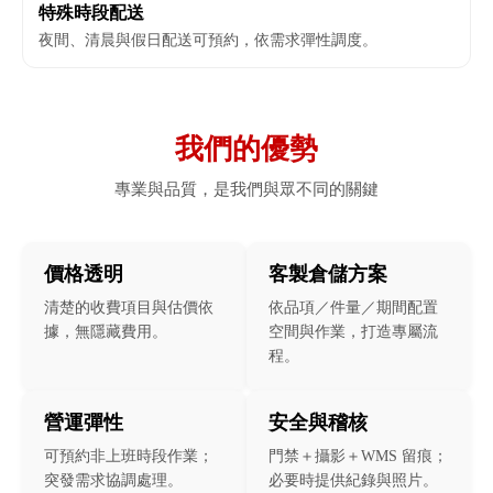
特殊時段配送
夜間、清晨與假日配送可預約，依需求彈性調度。
我們的優勢
專業與品質，是我們與眾不同的關鍵
價格透明
客製倉儲方案
清楚的收費項目與估價依
依品項／件量／期間配置
據，無隱藏費用。
空間與作業，打造專屬流
程。
營運彈性
安全與稽核
可預約非上班時段作業；
門禁＋攝影＋WMS 留痕；
突發需求協調處理。
必要時提供紀錄與照片。