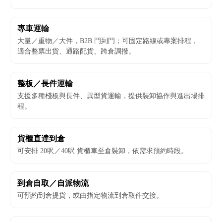
專車運輸
大量／重物／大件，B2B 門到門；可固定路線或專案排程，
適合整票出貨、通路配貨、跨倉調撥。
整板／長件運輸
支援多種棧板與長件、異型貨運輸，提供裝卸協作與進出場排
程。
貨櫃直達到倉
可安排 20呎／40呎 貨櫃車至倉裝卸，依需求預約時段。
到倉自取／自派物流
可預約到倉提貨，或由指定物流到倉取件交接。