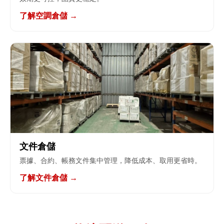
了解空調倉儲 →
文件倉儲
票據、合約、帳務文件集中管理，降低成本、取用更省時。
了解文件倉儲 →