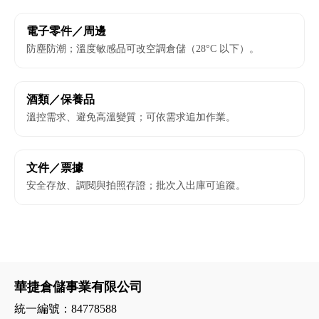
電子零件／周邊
防塵防潮；溫度敏感品可改空調倉儲（28°C 以下）。
酒類／保養品
溫控需求、避免高溫變質；可依需求追加作業。
文件／票據
安全存放、調閱與拍照存證；批次入出庫可追蹤。
華捷倉儲事業有限公司
統一編號：84778588