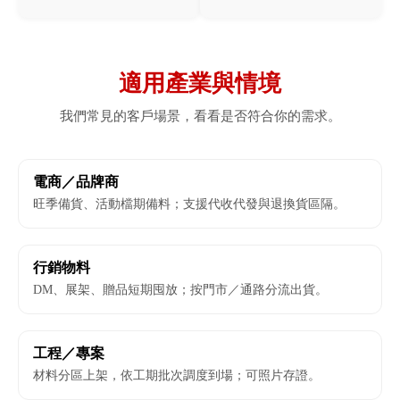
適用產業與情境
我們常見的客戶場景，看看是否符合你的需求。
電商／品牌商
旺季備貨、活動檔期備料；支援代收代發與退換貨區隔。
行銷物料
DM、展架、贈品短期囤放；按門市／通路分流出貨。
工程／專案
材料分區上架，依工期批次調度到場；可照片存證。